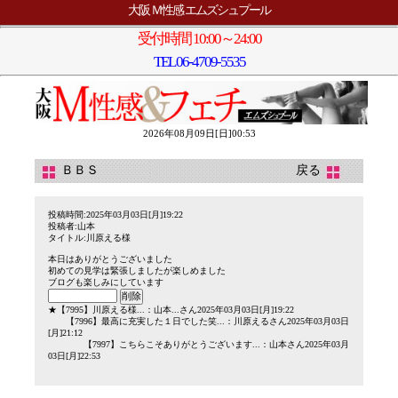
大阪 Ｍ性感 エムズシュプール
受付時間 10:00～24:00
TEL
06-4709-5535
2026年08月09日[日]00:53
ＢＢＳ
戻る
投稿時間:2025年03月03日[月]19:22
投稿者:山本
タイトル:川原える様
本日はありがとうございました
初めての見学は緊張しましたが楽しめました
ブログも楽しみにしています
★
【7995】
川原える様...
：山本...さん2025年03月03日[月]19:22
【7996】
最高に充実した１日でした笑...
：川原えるさん2025年03月03日
[月]21:12
【7997】
こちらこそありがとうございます...
：山本さん2025年03月
03日[月]22:53