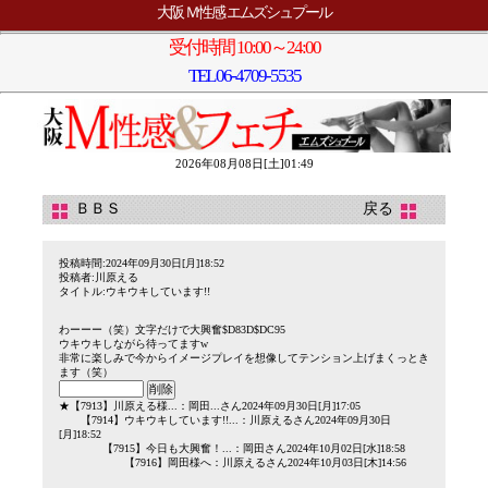
大阪 Ｍ性感 エムズシュプール
受付時間 10:00～24:00
TEL
06-4709-5535
2026年08月08日[土]01:49
ＢＢＳ
戻る
投稿時間:2024年09月30日[月]18:52
投稿者:川原える
タイトル:ウキウキしています!!
わーーー（笑）文字だけで大興奮$D83D$DC95
ウキウキしながら待ってますw
非常に楽しみで今からイメージプレイを想像してテンション上げまくっとき
ます（笑）
★
【7913】
川原える様...
：岡田...さん2024年09月30日[月]17:05
【7914】
ウキウキしています!!...
：川原えるさん2024年09月30日
[月]18:52
【7915】
今日も大興奮！...
：岡田さん2024年10月02日[水]18:58
【7916】
岡田様へ
：川原えるさん2024年10月03日[木]14:56