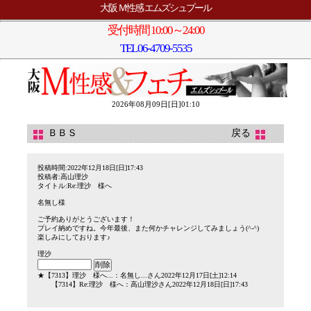
大阪 Ｍ性感 エムズシュプール
受付時間 10:00～24:00
TEL
06-4709-5535
2026年08月09日[日]01:10
ＢＢＳ
戻る
投稿時間:2022年12月18日[日]17:43
投稿者:高山理沙
タイトル:Re:理沙 様へ
名無し様
ご予約ありがとうございます！
プレイ納めですね。今年最後、また何かチャレンジしてみましょう(^-^)
楽しみにしております♪
理沙
★
【7313】
理沙 様へ...
：名無し...さん2022年12月17日[土]12:14
【7314】
Re:理沙 様へ
：高山理沙さん2022年12月18日[日]17:43