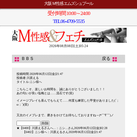
大阪 Ｍ性感 エムズシュプール
受付時間 10:00～24:00
TEL
06-4709-5535
2026年08月08日[土]05:24
ＢＢＳ
戻る
投稿時間:2020年06月12日[金]21:47
投稿者:川原える
タイトル:ニシ様へ
こちらこそ、楽しいお時間を、誠にありがとうございました！！
あの匂いが良い塩梅とは……流石です(笑)
イメージプレイも喜んでもらえて……何度も練習した甲斐がありました(´；
ω；`)(笑)
又次のイメプレまで、磨きをかけてお待ちしておりますね～(*￣∇￣)ノ
★
【6400】
川原えるさんへ...
：ニシ...さん2020年06月12日[金]02:28
【6402】
ニシ様へ
：川原えるさん2020年06月12日[金]21:47