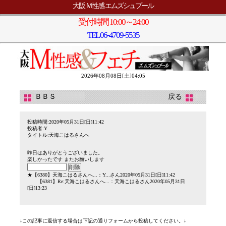
大阪 Ｍ性感 エムズシュプール
受付時間 10:00～24:00
TEL
06-4709-5535
2026年08月08日[土]04:05
ＢＢＳ
戻る
投稿時間:2020年05月31日[日]11:42
投稿者:Y
タイトル:天海こはるさんへ
昨日はありがとうございました。
楽しかったです またお願いします
★
【6380】
天海こはるさんへ...
：Y...さん2020年05月31日[日]11:42
【6381】
Re:天海こはるさんへ...
：天海こはるさん2020年05月31日
[日]13:23
↓この記事に返信する場合は下記の通りフォームから投稿してください。↓