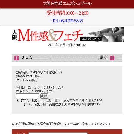
大阪 Ｍ性感 エムズシュプール
受付時間 10:00～24:00
TEL
06-4709-5535
2026年08月07日[金]08:43
ＢＢＳ
戻る
投稿時間:2024年10月15日[火]21:33
投稿者:理沙 様へ
タイトル:名無し
今日は、ありがとうございました！
次もよろしくお願いします。
★
【7929】
名無し...
：理沙 様へ...さん2024年10月15日[火]21:33
【7930】
名無し様
：高山理沙さん2024年10月16日[水]12:15
↓この記事に返信する場合は下記の通りフォームから投稿してください。↓