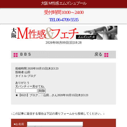
大阪 Ｍ性感 エムズシュプール
受付時間 10:00～24:00
TEL
06-4709-5535
2026年08月09日[日]18:28
ＢＢＳ
戻る
投稿時間:2020年10月15日[木]13:23
投稿者:山田
タイトル:ブログ
ありがとう
又パンチィー見せてね。
★
【6521】
ブログ...
：山田...さん2020年10月15日[木]13:23
↓この記事に返信する場合は下記の通りフォームから投稿してください。↓
■お名前