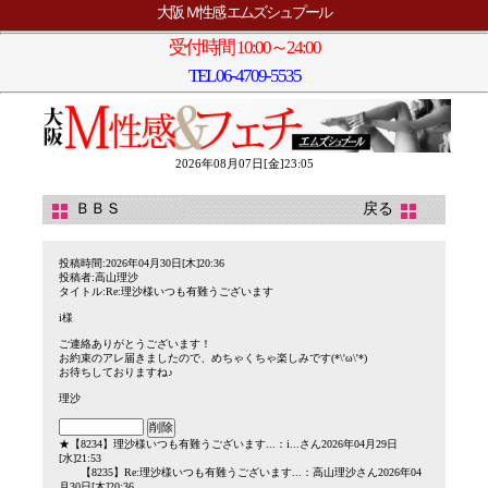
大阪 Ｍ性感 エムズシュプール
受付時間 10:00～24:00
TEL
06-4709-5535
2026年08月07日[金]23:05
ＢＢＳ
戻る
投稿時間:2026年04月30日[木]20:36
投稿者:高山理沙
タイトル:Re:理沙様いつも有難うございます
i様
ご連絡ありがとうございます！
お約束のアレ届きましたので、めちゃくちゃ楽しみです(*\'ω\'*)
お待ちしておりますね♪
理沙
★
【8234】
理沙様いつも有難うございます...
：i...さん2026年04月29日
[水]21:53
【8235】
Re:理沙様いつも有難うございます...
：高山理沙さん2026年04
月30日[木]20:36