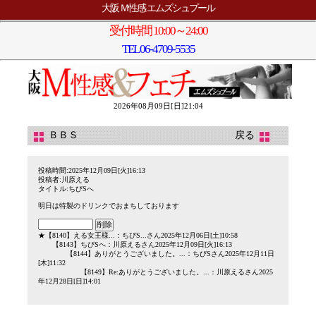
大阪 Ｍ性感 エムズシュプール
受付時間 10:00～24:00
TEL
06-4709-5535
2026年08月09日[日]21:04
ＢＢＳ
戻る
投稿時間:2025年12月09日[火]16:13
投稿者:川原える
タイトル:ちびSへ
明日は特製のドリンクでおまちしております
★
【8140】
える女王様...
：ちびS...さん2025年12月06日[土]10:58
【8143】
ちびSへ
：川原えるさん2025年12月09日[火]16:13
【8144】
ありがとうございました。...
：ちびSさん2025年12月11日
[木]11:32
【8149】
Re:ありがとうございました。...
：川原えるさん2025
年12月28日[日]14:01