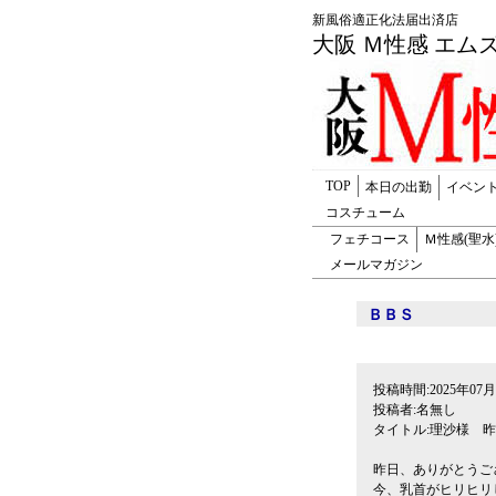
新風俗適正化
大阪 Ｍ性感 エム
TOP
本日の出勤
イベン
コスチューム
フェチコース
Ｍ性感(聖水
メールマガジン
ＢＢＳ
投稿時間:2025年07月1
投稿者:名無し
タイトル:理沙様 
昨日、ありがとうご
今、乳首がヒリヒリ