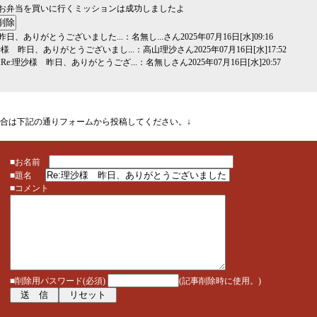
お弁当を買いに行くミッションは成功しましたよ
昨日、ありがとうございました...
：名無し...さん2025年07月16日[水]09:16
理沙様 昨日、ありがとうございまし...
：高山理沙さん2025年07月16日[水]17:52
e:Re:理沙様 昨日、ありがとうござ...
：名無しさん2025年07月16日[水]20:57
場合は下記の通りフォームから投稿してください。↓
■お名前
■題名
■コメント
■削除用パスワード(必須)
(記事削除時に使用。)