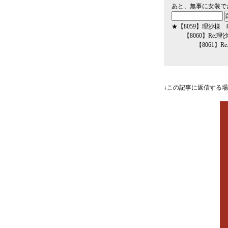
あと、無事に女装で
★
【8059】
理沙様 
【8060】
Re:
【8061】
R
↓この記事に返信する