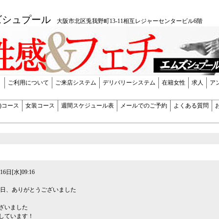
法届出済店 ■受付時間 10：00
ズシュプール
大阪市北区兎我野町13-11相互レジャーセンタービル6階 ■受付電
ト
ご利用について
ご来店システム
デリバリーシステム
在籍女性
求人
ア
)コース
女装コース
週間スケジュール表
メールでのご予約
よくある質問
6日[水]09:16
昨日、ありがとうございました
ざいました
しています！