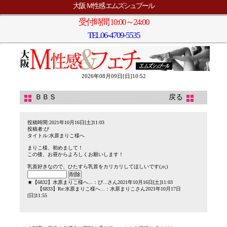
大阪 Ｍ性感 エムズシュプール
受付時間 10:00～24:00
TEL
06-4709-5535
2026年08月09日[日]10:52
ＢＢＳ
戻る
投稿時間:2021年10月16日[土]11:03
投稿者:ぴ
タイトル:水原まりこ様へ
まりこ様、初めまして！
この後、お昼からよろしくお願いします！
乳首好きなので、ひたすら乳首をカリカリしてほしいです(;o;)
★
【6832】
水原まりこ様へ...
：ぴ...さん2021年10月16日[土]11:03
【6833】
Re:水原まりこ様へ...
：水原まりこさん2021年10月17日
[日]11:55