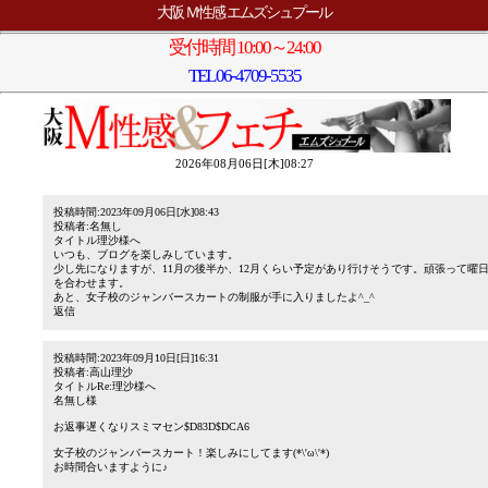
大阪 Ｍ性感 エムズシュプール
受付時間 10:00～24:00
TEL
06-4709-5535
2026年08月06日[木]08:27
投稿時間:2023年09月06日[水]08:43
投稿者:名無し
タイトル理沙様へ
いつも、ブログを楽しみしています。
少し先になりますが、11月の後半か、12月くらい予定があり行けそうです。頑張って曜
を合わせます。
あと、女子校のジャンバースカートの制服が手に入りましたよ^_^
返信
投稿時間:2023年09月10日[日]16:31
投稿者:高山理沙
タイトルRe:理沙様へ
名無し様
お返事遅くなりスミマセン$D83D$DCA6
女子校のジャンバースカート！楽しみにしてます(*\'ω\'*)
お時間合いますように♪