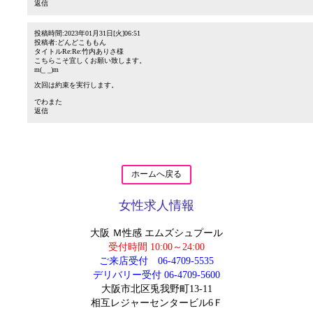
返信
投稿時間:2023年01月31日[火]06:51
投稿者:どんどこももん
タイトルRe:Re:竹内ありさ様
こちらこそ宜しくお願い致します。
m(_ _)m
次回は約束を実行します。
でわまた
返信
ホームへ戻る
女性求人情報
大阪 Ｍ性感 エムズシュプール
受付時間 10:00～24:00
ご来店受付
06-4709-5535
デリバリー受付
06-4709-5600
大阪市北区兎我野町13-11
相互レジャーセンタービル6Ｆ