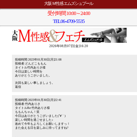
大阪 Ｍ性感 エムズシュプール
受付時間 10:00～24:00
TEL
06-4709-5535
2026年08月07日[金]16:20
投稿時間:2023年01月30日[月]21:08
投稿者:どんどこももん
タイトル竹内ありさ様
今日は楽しい時間を
ありがとうごさいました。
次回も楽しい事しましょう。
返信
投稿時間:2023年01月30日[月]22:41
投稿者:竹内ありさ
タイトルRe:竹内ありさ様
ももんちゃん！笑
今日はありがとうございました(´∀｀)
楽しい時間を過ごせました♪
改めて今年もよろしくお願いしますっ！
また会える日を楽しみに待ってますね?