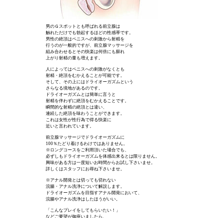
男のＧスポットとも呼ばれる前立腺は
触れただけでも勃起するほどの性感帯です。
男性の絶頂はペニスへの刺激から射精を
行うのが一般的ですが、前立腺マッサージを
組み合わせるとその快楽は何倍にも膨れ
上がり射精の量も増えます。
人によってはペニスへの刺激がなくとも
射精・絶頂をむかえることが可能です。
そして、その上にはドライオーガズムという
さらなる境地があるのです。
ドライオーガズムとは簡単に言うと
射精を伴わずに絶頂をむかえることです。
瞬間的な射精の絶頂とは違い、
連続した絶頂を味わうことができます。
これは女性が性行為で得る快楽に
近いと言われています。
前立腺マッサージでドライオーガズムに
100％たどり着けるわけではありません。
※ロングコースをご利用頂いた場合でも、
必ずしもドライオーガズムを体感出来るとは限りません。
興味がある方は一度短いお時間からお試し下さいませ。
詳しくはスタッフにお尋ね下さいませ。
※アナル開発とは切っても切れない
浣腸・アナル洗浄について解説します。
ドライオーガズムを目指すアナル開発において、
浣腸やアナル洗浄はしたほうがいい。
「こんなプレイをしてもらいたい！」
などご要望が御座いましたら、