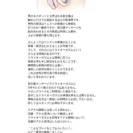
男のＧスポットとも呼ばれる前立腺は
触れただけでも勃起するほどの性感帯です。
男性の絶頂はペニスへの刺激から射精を
行うのが一般的ですが、前立腺マッサージを
組み合わせるとその快楽は何倍にも膨れ
上がり射精の量も増えます。
人によってはペニスへの刺激がなくとも
射精・絶頂をむかえることが可能です。
そして、その上にはドライオーガズムという
さらなる境地があるのです。
ドライオーガズムとは簡単に言うと
射精を伴わずに絶頂をむかえることです。
瞬間的な射精の絶頂とは違い、
連続した絶頂を味わうことができます。
これは女性が性行為で得る快楽に
近いと言われています。
前立腺マッサージでドライオーガズムに
100％たどり着けるわけではありません。
※ロングコースをご利用頂いた場合でも、
必ずしもドライオーガズムを体感出来るとは限りません。
興味がある方は一度短いお時間からお試し下さいませ。
詳しくはスタッフにお尋ね下さいませ。
※アナル開発とは切っても切れない
浣腸・アナル洗浄について解説します。
ドライオーガズムを目指すアナル開発において、
浣腸やアナル洗浄はしたほうがいい。
「こんなプレイをしてもらいたい！」
などご要望が御座いましたら、