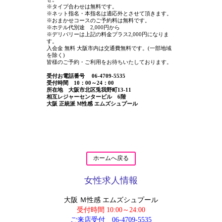
※タイプ合わせは無料です。
※ネット指名・本指名は適応外とさせて頂きます。
※おまかせコースのご予約料は無料です。
※ホテル代別途 2,000円から
※デリバリーは上記の料金プラス2,000円になりま
す。
入会金 無料 大阪市内は交通費無料です。(一部地域
を除く)
皆様のご予約・ご利用をお待ちいたしております。
受付お電話番号 06-4709-5535
受付時間 10：00～24：00
所在地 大阪市北区兎我野町13-11
相互レジャーセンタービル 6階
大阪 正統派 M性感 エムズシュプール
ホームへ戻る
女性求人情報
大阪 Ｍ性感 エムズシュプール
受付時間 10:00～24:00
ご来店受付
06-4709-5535