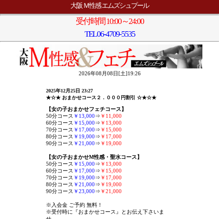
大阪 Ｍ性感 エムズシュプール
受付時間 10:00～24:00
TEL
06-4709-5535
2026年08月08日[土]19:26
2025年12月25日 23:27
★☆★ おまかせコース２．０００円割引 ☆★☆★
【女の子おまかせフェチコース】
50分コース
￥13,000
⇒
￥11,000
60分コース
￥15,000
⇒
￥13,000
70分コース
￥17,000
⇒
￥15,000
80分コース
￥19,000
⇒
￥17,000
90分コース
￥21,000
⇒
￥19,000
【女の子おまかせM性感・聖水コース】
50分コース
￥15,000
⇒
￥13,000
60分コース
￥17,000
⇒
￥15,000
70分コース
￥19,000
⇒
￥17,000
80分コース
￥21,000
⇒
￥19,000
90分コース
￥23,000
⇒
￥21,000
※入会金 ご予約 無料！
※受付時に『おまかせコース』とお伝え下さいま
せ。