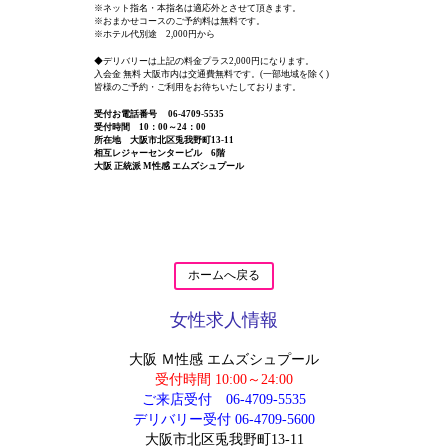
※ネット指名・本指名は適応外とさせて頂きます。
※おまかせコースのご予約料は無料です。
※ホテル代別途 2,000円から
◆デリバリーは上記の料金プラス2,000円になります。
入会金 無料 大阪市内は交通費無料です。(一部地域を除く)
皆様のご予約・ご利用をお待ちいたしております。
受付お電話番号 06-4709-5535
受付時間 10：00～24：00
所在地 大阪市北区兎我野町13-11
相互レジャーセンタービル 6階
大阪 正統派 M性感 エムズシュプール
ホームへ戻る
女性求人情報
大阪 Ｍ性感 エムズシュプール
受付時間 10:00～24:00
ご来店受付
06-4709-5535
デリバリー受付
06-4709-5600
大阪市北区兎我野町13-11