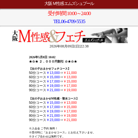
大阪 Ｍ性感 エムズシュプール
受付時間 10:00～24:00
TEL
06-4709-5535
2026年08月09日[日]22:38
2026年5月8日 10:02
★☆★ ２．０００円割引 ☆★☆★
【女の子おまかせフェチコース】
50分コース
￥13,000
⇒
￥11,000
60分コース
￥15,000
⇒
￥13,000
70分コース
￥17,000
⇒
￥15,000
80分コース
￥19,000
⇒
￥17,000
90分コース
￥21,000
⇒
￥19,000
【女の子おまかせM性感・聖水コース】
50分コース
￥15,000
⇒
￥13,000
60分コース
￥17,000
⇒
￥15,000
70分コース
￥19,000
⇒
￥17,000
80分コース
￥21,000
⇒
￥19,000
90分コース
￥23,000
⇒
￥21,000
※入会金 ご予約 無料！
※受付時に『おまかせコース』とお伝え下さいませ。
※タイプ合わせは無料です。