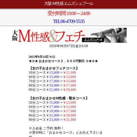
大阪 Ｍ性感 エムズシュプール
受付時間 10:00～24:00
TEL
06-4709-5535
2026年08月07日[金]16:08
2025年9月14日 9:32
★☆★ おまかせコース２．０００円割引 ☆★☆★
【女の子おまかせフェチコース】
50分コース
￥13,000
⇒
￥11,000
60分コース
￥15,00
0
⇒
￥13,000
70分コース
￥17,000
⇒
￥15,000
80分コース
￥19,000
⇒
￥17,000
90分コース
￥21,000
⇒
￥19,000
【女の子おまかせM性感・聖水コース】
50分コース
￥15,000
⇒
￥13,000
60分コース
￥17,000
⇒
￥15,000
70分コース
￥19,000
⇒
￥17,000
80分コース
￥21,000
⇒
￥19,000
90分コース
￥23,000
⇒
￥21,000
※入会金 ご予約 無料！
※受付時に『おまかせコース』とお伝え下さいま
せ。