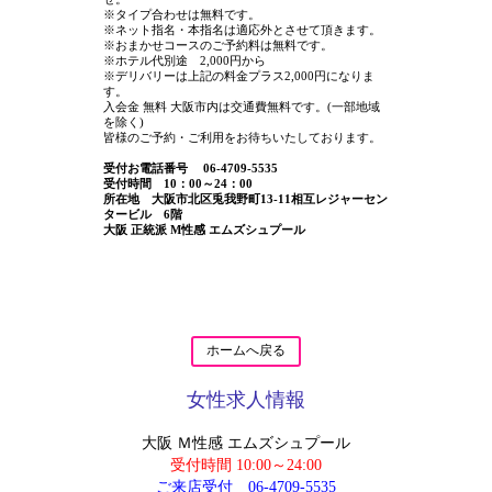
※タイプ合わせは無料です。
※ネット指名・本指名は適応外とさせて頂きます。
※おまかせコースのご予約料は無料です。
※ホテル代別途 2,000円から
※デリバリーは上記の料金プラス2,000円になりま
す。
入会金 無料 大阪市内は交通費無料です。(一部地域
を除く)
皆様のご予約・ご利用をお待ちいたしております。
受付お電話番号 06-4709-5535
受付時間 10：00～24：00
所在地 大阪市北区兎我野町13-11相互レジャーセン
タービル 6階
大阪 正統派 M性感 エムズシュプール
ホームへ戻る
女性求人情報
大阪 Ｍ性感 エムズシュプール
受付時間 10:00～24:00
ご来店受付
06-4709-5535